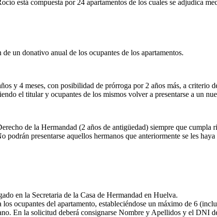
ío está compuesta por 24 apartamentos de los cuales se adjudica media
 de un donativo anual de los ocupantes de los apartamentos.
os y 4 meses, con posibilidad de prórroga por 2 años más, a criterio d
ndo el titular y ocupantes de los mismos volver a presentarse a un nue
Derecho de la Hermandad (2 años de antigüedad) siempre que cumpla ri
 podrán presentarse aquellos hermanos que anteriormente se les haya 
egado en la Secretaria de la Casa de Hermandad en Huelva.
 a los ocupantes del apartamento, estableciéndose un máximo de 6 (inclus
ano. En la solicitud deberá consignarse Nombre y Apellidos y el DNI de