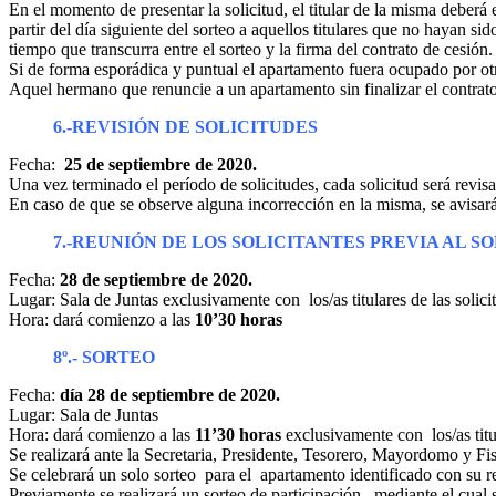
En el momento de presentar la solicitud, el titular de la misma deberá
partir del día siguiente del sorteo a aquellos titulares que no hayan s
tiempo que transcurra entre el sorteo y la firma del contrato de cesión.
Si de forma esporádica y puntual el apartamento fuera ocupado por otr
Aquel hermano que renuncie a un apartamento sin finalizar el contrato 
6.-REVISIÓN DE SOLICITUDES
Fecha:
25 de septiembre de 2020.
Una vez terminado el período de solicitudes, cada solicitud será revis
En caso de que se observe alguna incorrección en la misma, se avisará 
7.-REUNIÓN DE LOS SOLICITANTES PREVIA AL S
Fecha:
28 de septiembre de 2020.
Lugar: Sala de Juntas exclusivamente con los/as titulares de las solici
Hora: dará comienzo a las
10’30 horas
8º.- SORTEO
Fecha:
día 28 de septiembre de 2020.
Lugar: Sala de Juntas
Hora: dará comienzo a las
11’30 horas
exclusivamente con los/as titul
Se realizará ante la Secretaria, Presidente, Tesorero, Mayordomo y F
Se celebrará un solo sorteo para el apartamento identificado con su 
Previamente se realizará un sorteo de participación, mediante el cual se 