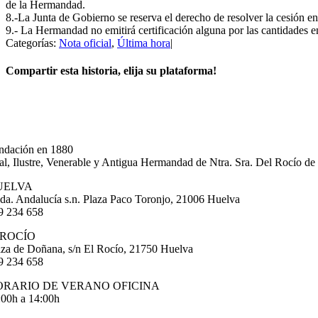
de la Hermandad.
8.-La Junta de Gobierno se reserva el derecho de resolver la cesión e
9.- La Hermandad no emitirá certificación alguna por las cantidades e
Categorías:
Nota oficial
,
Última hora
|
Compartir esta historia, elija su plataforma!
Facebook
X
Correo
electrónico
ndación en 1880
al, Ilustre, Venerable y Antigua Hermandad de Ntra. Sra. Del Rocío de
UELVA
da. Andalucía s.n. Plaza Paco Toronjo, 21006 Huelva
9 234 658
 ROCÍO
aza de Doñana, s/n El Rocío, 21750 Huelva
9 234 658
ORARIO DE VERANO OFICINA
:00h a 14:00h