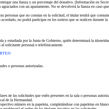
 entregar una fianza y un porcentaje del donativo. (Información en Secre
ido agraciados con un apartamento. No se devolverá la fianza en caso que 
as personas que no constan en la solicitud, el titular tendrá que comu
acordado, no podrá participar en los sorteos que se realicen durante la
ada y estudiada por la Junta de Gobierno, quién determinará la idoneidad 
al solicitante personal o telefónicamente.
ORTEO
tudes o personas autorizadas.
ares de las solicitudes que estén presentes en la sala o personas autoriz
iscal de la Hermandad.
respectivo número en la papeleta, completándose con papeletas en blanc
establecerá el orden de los titulares inscritos en las solicitudes.