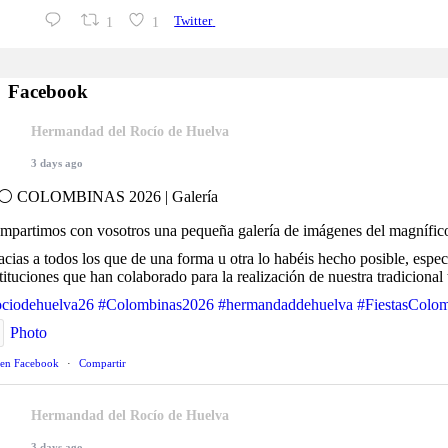
1
1
Twitter
Facebook
Hermandad del Rocío de Huelva
3 days ago
⚪️ COLOMBINAS 2026 | Galería
mpartimos con vosotros una pequeña galería de imágenes del magnífico a
acias a todos los que de una forma u otra lo habéis hecho posible, esp
stituciones que han colaborado para la realización de nuestra tradicional
ociodehuelva26
#Colombinas2026
#hermandaddehuelva
#FiestasColo
Photo
 en Facebook
·
Compartir
Hermandad del Rocío de Huelva
3 days ago