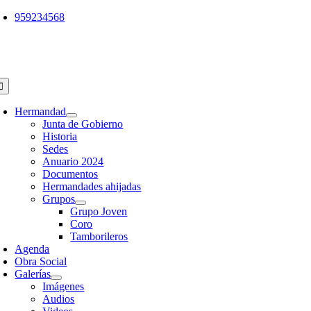
Saltar
959234568
al
contenido
oggle
avigation
Hermandad
Junta de Gobierno
Historia
Sedes
Anuario 2024
Documentos
Hermandades ahijadas
Grupos
Grupo Joven
Coro
Tamborileros
Agenda
Obra Social
Galerías
Imágenes
Audios