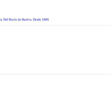
 Sra. Del Rocío de Huelva. Desde 1880
ción Cajasol en Huelva.
auguración de la exposición fotográfica 'El camino rociero de Huelva', l
ción Cajasol en Huelva se convierte en el escenario de 'Alegrías de Pen
ociera.