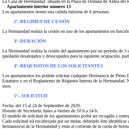
La Casa de Hermandad situada en la Plaza de Doñana de Aldea del Roc
Apartamento interior número 13
Los apartamentos tienen una cabida máxima de 6 personas.
2º.-REGIMEN DE CESIÓN
La Hermandad realiza la cesión en uso de los apartamentos en función
3º.-DURACIÓN
La Hermandad realiza la cesión del apartamento por un período de 3 añ
quedarán desalojados y desocupados para la siguiente ocupación, pudie
4º.-REQUISITOS DE LOS SOLICITANTES
Los apartamentos los podrán solicitar cualquier Hermano/a de Pleno 
Estatutos y en el Reglamento de Régimen Interno de la Hermandad. No
usos.
5º.- SOLICITUD
Fecha: del 15 al 24 de Septiembre de 2020.
Horario de Secretaría: lunes a viernes de 10 h a 14 h.
El modelo de solicitud de los apartamentos podrá ser recogido y entr
Cada solicitud irá encabezada por un titular, debiendo éste identificar
hermanos/as de la Hermandad y estar al corriente de la cuota de herm