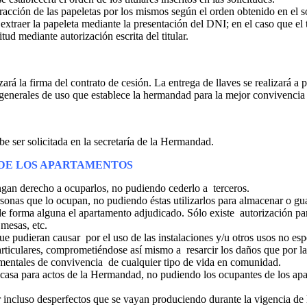
xtracción de las papeletas por los mismos según el orden obtenido en el s
de extraer la papeleta mediante la presentación del DNI; en el caso que el
ud mediante autorización escrita del titular.
zará la firma del contrato de cesión. La entrega de llaves se realizará a p
enerales de uso que establece la hermandad para la mejor convivencia 
e ser solicitada en la secretaría de la Hermandad.
 DE LOS APARTAMENTOS
 tengan derecho a ocuparlos, no pudiendo cederlo a terceros.
rsonas que lo ocupan, no pudiendo éstas utilizarlos para almacenar o guar
r de forma alguna el apartamento adjudicado. Sólo existe autorización p
 mesas, etc.
 que pudieran causar por el uso de las instalaciones y/u otros usos no 
rticulares, comprometiéndose así mismo a resarcir los daños que por l
damentales de convivencia de cualquier tipo de vida en comunidad.
a casa para actos de la Hermandad, no pudiendo los ocupantes de los ap
 incluso desperfectos que se vayan produciendo durante la vigencia de l