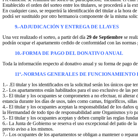
Establecido el orden del sorteo entre los titulares, se procederá a la e
En cualquier caso, se requerirá la identificación del titular a la hora 
podrá ser sustituido por otro hermano/a componente de la misma solicit
9.-ADJUDICACIÓN Y ENTREGA DE LLAVES
Una vez realizado el sorteo, a partir del día
29 de Septiembre
se reali
podrán ocupar el apartamento cedido de conformidad con las normas g
10.-FORMA DE PAGO DEL DONATIVO ANUAL
Toda la información respecto al donativo anual y su forma de pago deb
11º.-NORMAS GENERALES DE FUNCIONAMIENTO
1.- .El titular y los identificados en la solicitud serán los únicos que
2.- Los apartamentos están habilitados para el uso exclusivo de las pe
3.- El titular y los ocupantes se comprometen a no efectuar, ni altera
estancia durante los días de usos, tales como camas, frigoríficos, sillas
4.- El titular y los ocupantes aceptan la responsabilidad de los daños
la Hermandad de todo tipo de responsabilidad ante Organismos y/o pa
5.- El titular y los ocupantes aceptan y deben cumplir las reglas fun
6.- La Junta de Gobierno se reserva el uso excepcional del patio de l
previo aviso a los mismos.
7.- Los ocupantes de los apartamentos se obligan a mantener o reparar