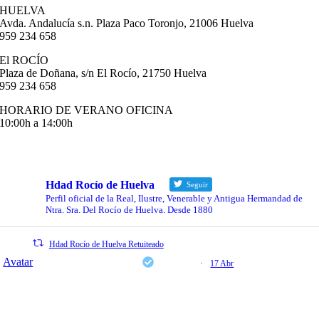
HUELVA
Avda. Andalucía s.n. Plaza Paco Toronjo, 21006 Huelva
959 234 658
El ROCÍO
Plaza de Doñana, s/n El Rocío, 21750 Huelva
959 234 658
HORARIO DE VERANO OFICINA
10:00h a 14:00h
info@hermandaddelrociodehuelva.com
Hdad Rocío de Huelva
Seguir
Perfil oficial de la Real, Ilustre, Venerable y Antigua Hermandad de
Ntra. Sra. Del Rocío de Huelva. Desde 1880
Hdad Rocío de Huelva Retuiteado
Avatar
Fundación Cajasol
@cajasol
·
17 Abr
📍 Hoy, a las 19.00 horas, en la Sala El Comercial de la
Fundación Cajasol en Huelva.