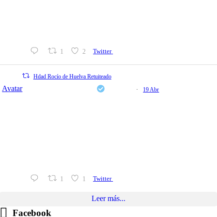
Arranca la cuarta edición de 'Alegrías de Pentecostés' con la
inauguración de la exposición fotográfica 'El camino rociero
de Huelva', la entrega de premios de esta IV edición y la
convocatoria
1
2
Twitter
Hdad Rocío de Huelva Retuiteado
Avatar
Fundación Cajasol
@cajasol
·
19 Abr
Del 17 de abril al 13 de mayo, la Sala El Comercial de la
Fundación Cajasol en Huelva se convierte en el escenario
de 'Alegrías de Pentecostés', un ciclo que cumple cuatro
ediciones dedicando sus jornadas a la reflexión sobre la
cultura rociera.
Organizada junto a
1
1
Twitter
Leer más...
Facebook