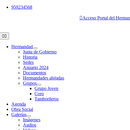
Saltar
959234568
al
contenido
Acceso Portal del Herma
Toggle
Navigation
Hermandad
Junta de Gobierno
Historia
Sedes
Anuario 2024
Documentos
Hermandades ahijadas
Grupos
Grupo Joven
Coro
Tamborileros
Agenda
Obra Social
Galerías
Imágenes
Audios