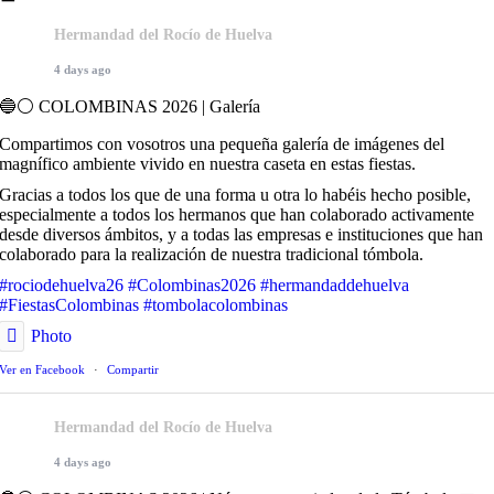
Hermandad del Rocío de Huelva
4 days ago
🔵⚪️ COLOMBINAS 2026 | Galería
Compartimos con vosotros una pequeña galería de imágenes del
magnífico ambiente vivido en nuestra caseta en estas fiestas.
Gracias a todos los que de una forma u otra lo habéis hecho posible,
especialmente a todos los hermanos que han colaborado activamente
desde diversos ámbitos, y a todas las empresas e instituciones que han
colaborado para la realización de nuestra tradicional tómbola.
#rociodehuelva26
#Colombinas2026
#hermandaddehuelva
#FiestasColombinas
#tombolacolombinas
Photo
Ver en Facebook
·
Compartir
Hermandad del Rocío de Huelva
4 days ago