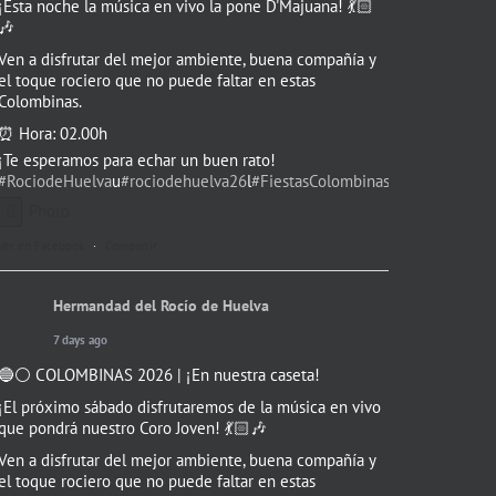
¡Esta noche la música en vivo la pone D'Majuana! 💃🏻
🎶
Ven a disfrutar del mejor ambiente, buena compañía y
el toque rociero que no puede faltar en estas
Colombinas.
⏰ Hora: 02.00h
¡Te esperamos para echar un buen rato!
#RociodeHuelva
u
#rociodehuelva26
l
#FiestasColombinas
b
#colombinas
Photo
Ver en Facebook
·
Compartir
Hermandad del Rocío de Huelva
7 days ago
🔵⚪️ COLOMBINAS 2026 | ¡En nuestra caseta!
¡El próximo sábado disfrutaremos de la música en vivo
que pondrá nuestro Coro Joven! 💃🏻🎶
Ven a disfrutar del mejor ambiente, buena compañía y
el toque rociero que no puede faltar en estas