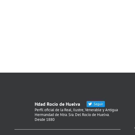
Hdad Rocío de Huelva
Seguir
Perfil oficial de la Real, Ilustre, Venerable y Antigua
Hermandad de Ntra. Sra. Del Rocío de Huelva.
Desde 1880