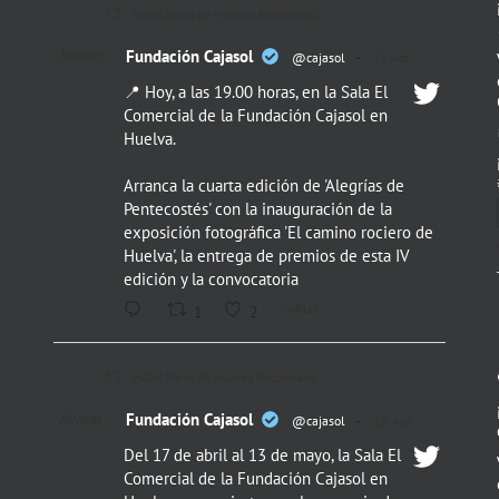
Hdad Rocío de Huelva Retuiteado
Avatar
Fundación Cajasol
@cajasol
·
17 Abr
📍 Hoy, a las 19.00 horas, en la Sala El
Comercial de la Fundación Cajasol en
Huelva.
Arranca la cuarta edición de 'Alegrías de
Pentecostés' con la inauguración de la
exposición fotográfica 'El camino rociero de
Huelva', la entrega de premios de esta IV
edición y la convocatoria
Twitter
1
2
Hdad Rocío de Huelva Retuiteado
Avatar
Fundación Cajasol
@cajasol
·
19 Abr
Del 17 de abril al 13 de mayo, la Sala El
Comercial de la Fundación Cajasol en