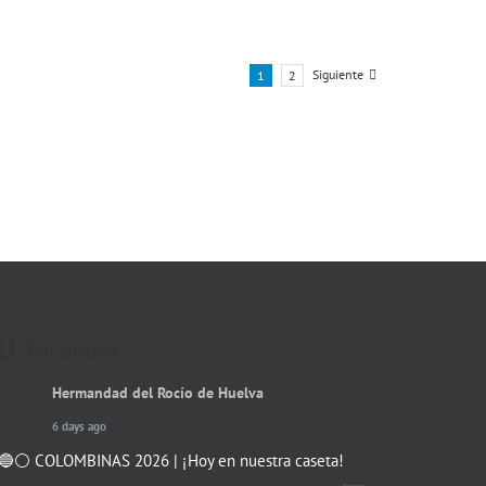
Siguiente
1
2
Facebook
Hermandad del Rocío de Huelva
6 days ago
🔵⚪️ COLOMBINAS 2026 | ¡Hoy en nuestra caseta!