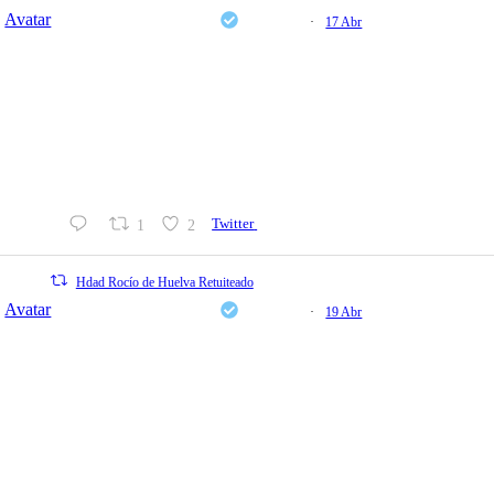
Avatar
Fundación Cajasol
@cajasol
·
17 Abr
📍 Hoy, a las 19.00 horas, en la Sala El Comercial de la
Fundación Cajasol en Huelva.
Arranca la cuarta edición de 'Alegrías de Pentecostés' con la
inauguración de la exposición fotográfica 'El camino rociero
de Huelva', la entrega de premios de esta IV edición y la
convocatoria
1
2
Twitter
Hdad Rocío de Huelva Retuiteado
Avatar
Fundación Cajasol
@cajasol
·
19 Abr
Del 17 de abril al 13 de mayo, la Sala El Comercial de la
Fundación Cajasol en Huelva se convierte en el escenario
de 'Alegrías de Pentecostés', un ciclo que cumple cuatro
ediciones dedicando sus jornadas a la reflexión sobre la
cultura rociera.
Organizada junto a