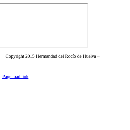
Copyright 2015 Hermandad del Rocío de Huelva –
Aviso Legal
|
Política de privacidad
|
Política de cookies
|
Términos y condiciones de
compra
|
FAQ
Page load link