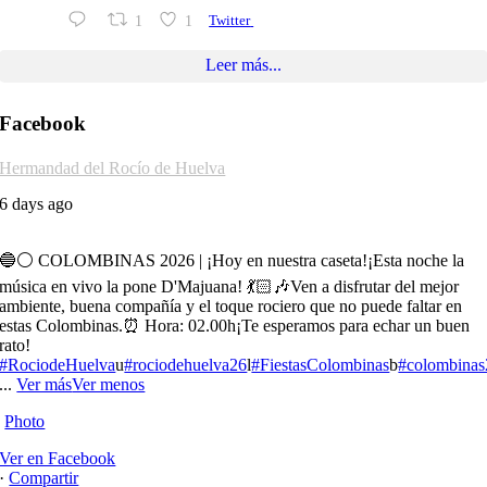
1
1
Twitter
Leer más...
Facebook
Hermandad del Rocío de Huelva
6 days ago
🔵⚪️ COLOMBINAS 2026 | ¡Hoy en nuestra caseta!
¡Esta noche la
música en vivo la pone D'Majuana! 💃🏻🎶
Ven a disfrutar del mejor
ambiente, buena compañía y el toque rociero que no puede faltar en
estas Colombinas.
⏰ Hora: 02.00h
¡Te esperamos para echar un buen
rato!
#RociodeHuelva
u
#rociodehuelva26
l
#FiestasColombinas
b
#colombina
...
Ver más
Ver menos
Photo
Ver en Facebook
·
Compartir