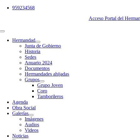
Saltar
959234568
al
Acceso Portal del Herma
contenido
Toggle
Navigation
Hermandad
Junta de Gobierno
Historia
Sedes
Anuario 2024
Documentos
Hermandades ahijadas
Grupos
Grupo Joven
Coro
Tamborileros
Agenda
Obra Social
Galerías
Imágenes
Audios
Videos
Noticias