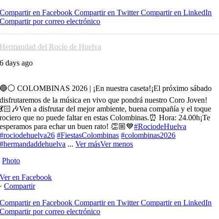
Compartir en Facebook
Compartir en Twitter
Compartir en LinkedIn
Compartir por correo electrónico
Hermandad del Rocío de Huelva
6 days ago
🔵⚪️ COLOMBINAS 2026 | ¡En nuestra caseta!
¡El próximo sábado
disfrutaremos de la música en vivo que pondrá nuestro Coro Joven!
💃🏻🎶
Ven a disfrutar del mejor ambiente, buena compañía y el toque
rociero que no puede faltar en estas Colombinas.
⏰ Hora: 24.00h
¡Te
esperamos para echar un buen rato! 👏🏼💙
#RociodeHuelva
#rociodehuelva26
#FiestasColombinas
#colombinas2026
#hermandaddehuelva
...
Ver más
Ver menos
Photo
Ver en Facebook
·
Compartir
Compartir en Facebook
Compartir en Twitter
Compartir en LinkedIn
Compartir por correo electrónico