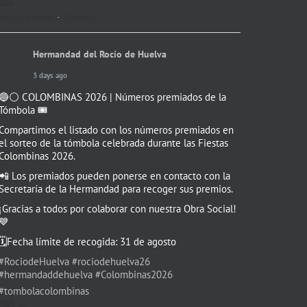
Ver en Facebook
·
Compartir
Hermandad del Rocío de Huelva
3 days ago
🔵⚪️ COLOMBINAS 2026 | Números premiados de la
Tómbola 🎟️
Compartimos el listado con los números premiados en
el sorteo de la tómbola celebrada durante las Fiestas
Colombinas 2026.
📲 Los premiados pueden ponerse en contacto con la
Secretaría de la Hermandad para recoger sus premios.
¡Gracias a todos por colaborar con nuestra Obra Social!
💙
🗓️Fecha límite de recogida: 31 de agosto
#RociodeHuelva
#rociodehuelva26
#hermandaddehuelva
#Colombinas2026
#tombolacolombinas