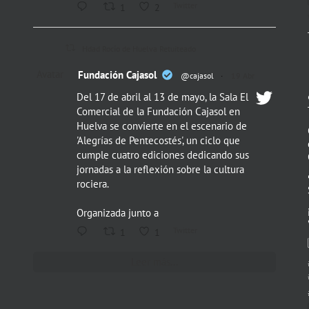
Twitter
1
2
Hdad Rocío de Huelva Retuiteado
Avatar
Fundación Cajasol
@cajasol
·
19 Abr
Del 17 de abril al 13 de mayo, la Sala El
Comercial de la Fundación Cajasol en
Huelva se convierte en el escenario de
'Alegrías de Pentecostés', un ciclo que
cumple cuatro ediciones dedicando sus
jornadas a la reflexión sobre la cultura
rociera.
Organizada junto a
Twitter
1
1
Leer más...