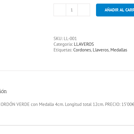
AÑADIR AL CAR
LLAVERO
CORDÓN
VERDE
con
SKU:
LL-001
Medalla
Categoría:
LLAVEROS
cantidad
Etiquetas:
Cordones
,
Llaveros
,
Medallas
ión
RDÓN VERDE con Medalla 4cm. Longitud total 12cm. PRECIO: 15’00€ 