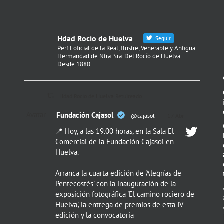
Hdad Rocío de Huelva
Seguir
Perfil oficial de la Real, Ilustre, Venerable y Antigua
Hermandad de Ntra. Sra. Del Rocío de Huelva.
Desde 1880
Hdad Rocío de Huelva Retuiteado
Avatar
Fundación Cajasol
@cajasol
·
17 Abr
📍 Hoy, a las 19.00 horas, en la Sala El
Comercial de la Fundación Cajasol en
Huelva.
Arranca la cuarta edición de 'Alegrías de
Pentecostés' con la inauguración de la
exposición fotográfica 'El camino rociero de
Huelva', la entrega de premios de esta IV
edición y la convocatoria