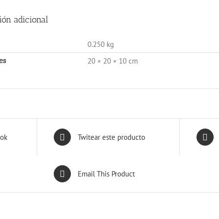
ión adicional
0.250 kg
es
20 × 20 × 10 cm
ook
Twitear este producto
Email This Product