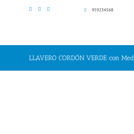
Saltar
al
959234568
contenido
LLAVERO CORDÓN VERDE con Meda