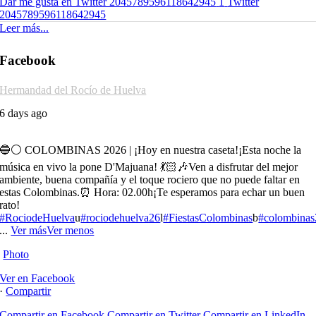
Dar me gusta en Twitter 2045789596118642945
1
Twitter
2045789596118642945
Leer más...
Facebook
Hermandad del Rocío de Huelva
6 days ago
🔵⚪️ COLOMBINAS 2026 | ¡Hoy en nuestra caseta!
¡Esta noche la
música en vivo la pone D'Majuana! 💃🏻🎶
Ven a disfrutar del mejor
ambiente, buena compañía y el toque rociero que no puede faltar en
estas Colombinas.
⏰ Hora: 02.00h
¡Te esperamos para echar un buen
rato!
#RociodeHuelva
u
#rociodehuelva26
l
#FiestasColombinas
b
#colombina
...
Ver más
Ver menos
Photo
Ver en Facebook
·
Compartir
Compartir en Facebook
Compartir en Twitter
Compartir en LinkedIn