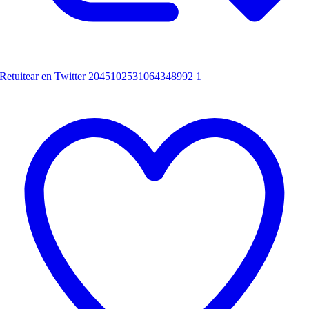
Retuitear en Twitter 2045102531064348992
1