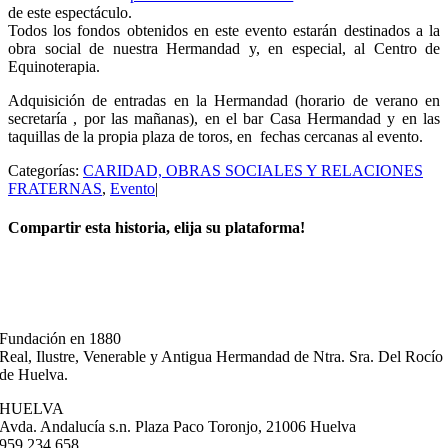
de este espectáculo.
Todos los fondos obtenidos en este evento estarán destinados a la
obra social de nuestra Hermandad y, en especial, al Centro de
Equinoterapia.
Adquisición de entradas en la Hermandad (horario de verano en
secretaría , por las mañanas), en el bar Casa Hermandad y en las
taquillas de la propia plaza de toros, en fechas cercanas al evento.
Categorías:
CARIDAD, OBRAS SOCIALES Y RELACIONES
FRATERNAS
,
Evento
|
Compartir esta historia, elija su plataforma!
Facebook
X
Correo
electrónico
Fundación en 1880
Real, Ilustre, Venerable y Antigua Hermandad de Ntra. Sra. Del Rocío
de Huelva.
HUELVA
Avda. Andalucía s.n. Plaza Paco Toronjo, 21006 Huelva
959 234 658