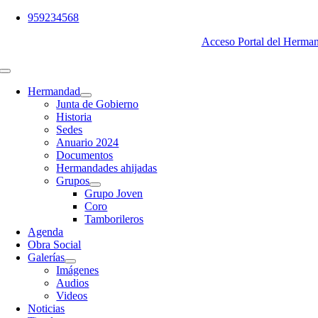
Saltar
959234568
al
Acceso Portal del Herma
contenido
Toggle
Navigation
Hermandad
Junta de Gobierno
Historia
Sedes
Anuario 2024
Documentos
Hermandades ahijadas
Grupos
Grupo Joven
Coro
Tamborileros
Agenda
Obra Social
Galerías
Imágenes
Audios
Videos
Noticias