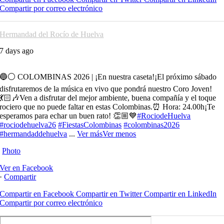
Compartir por correo electrónico
Hermandad del Rocío de Huelva
7 days ago
🔵⚪️ COLOMBINAS 2026 | ¡En nuestra caseta!
¡El próximo sábado
disfrutaremos de la música en vivo que pondrá nuestro Coro Joven!
💃🏻🎶
Ven a disfrutar del mejor ambiente, buena compañía y el toque
rociero que no puede faltar en estas Colombinas.
⏰ Hora: 24.00h
¡Te
esperamos para echar un buen rato! 👏🏼💙
#RociodeHuelva
#rociodehuelva26
#FiestasColombinas
#colombinas2026
#hermandaddehuelva
...
Ver más
Ver menos
Photo
Ver en Facebook
·
Compartir
Compartir en Facebook
Compartir en Twitter
Compartir en LinkedIn
Compartir por correo electrónico