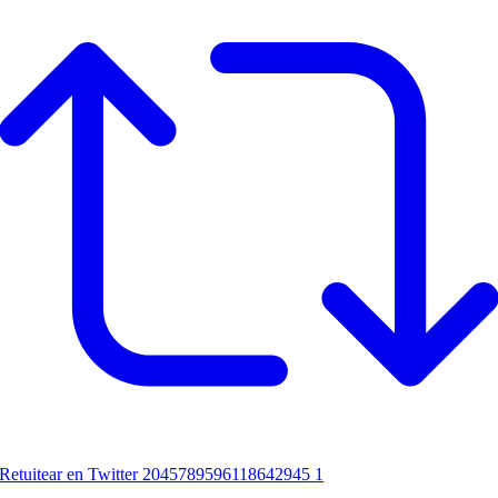
Retuitear en Twitter 2045789596118642945
1