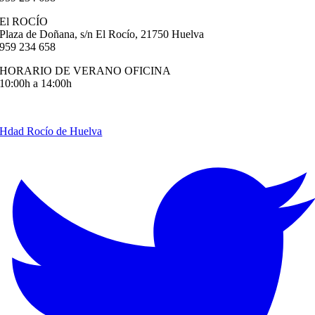
El ROCÍO
Plaza de Doñana, s/n El Rocío, 21750 Huelva
959 234 658
HORARIO DE VERANO OFICINA
10:00h a 14:00h
info@hermandaddelrociodehuelva.com
Hdad Rocío de Huelva