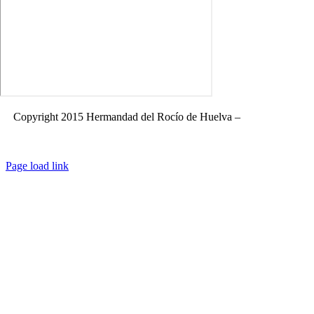
Copyright 2015 Hermandad del Rocío de Huelva –
Aviso Legal
|
Política de privacidad
|
Política de cookies
|
Términos y condiciones de
compra
|
FAQ
Page load link