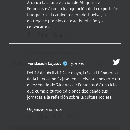
Arranca la cuarta edición de 'Alegrías de
Pentecostés' con la inauguración de la exposición
fotográfica 'El camino rociero de Huelva', la
entrega de premios de esta IV edición y la
convocatoria
Twitter
1
2
Hdad Rocío de Huelva Retuiteado
Avatar
Fundación Cajasol
@cajasol
·
19 Abr
Del 17 de abril al 13 de mayo, la Sala El Comercial
de la Fundación Cajasol en Huelva se convierte en
el escenario de 'Alegrías de Pentecostés', un ciclo
que cumple cuatro ediciones dedicando sus
jornadas a la reflexión sobre la cultura rociera.
Organizada junto a
Twitter
1
1
Leer más...