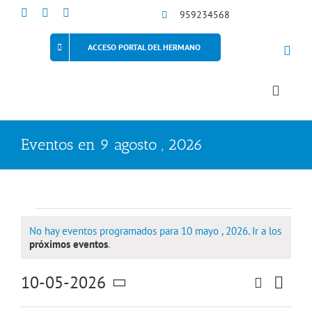
Saltar
959234568
al
contenido
ACCESO PORTAL DEL HERMANO
Toggle
Naviga
Eventos en 9 agosto , 2026
Eventos
No hay eventos programados para 10 mayo , 2026. Ir a los
Aviso
próximos eventos
.
en
10-05-2026
Naveg
Buscar
10
Día
Navegaci
de
Selecciona
la