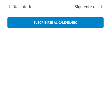
de
vistas
mayo
fecha.
de
Día anterior
Siguiente día
búsqued
Event
,
y
SUSCRIBIRSE AL CALENDARIO
vistas
2026
de
Eventos