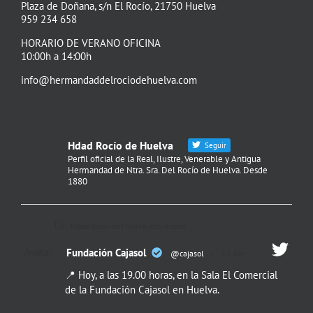
Plaza de Doñana, s/n El Rocío, 21750 Huelva
959 234 658
HORARIO DE VERANO OFICINA
10:00h a 14:00h
info@hermandaddelrociodehuelva.com
Hdad Rocío de Huelva
Seguir
Perfil oficial de la Real, Ilustre, Venerable y Antigua
Hermandad de Ntra. Sra. Del Rocío de Huelva. Desde
1880
Hdad Rocío de Huelva Retuiteado
Avatar
Fundación Cajasol
@cajasol
·
17 Abr
📍 Hoy, a las 19.00 horas, en la Sala El Comercial
de la Fundación Cajasol en Huelva.