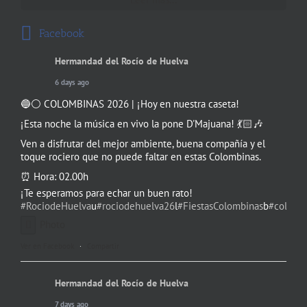
Facebook
Hermandad del Rocío de Huelva
6 days ago
🔵⚪️ COLOMBINAS 2026 | ¡Hoy en nuestra caseta!
¡Esta noche la música en vivo la pone D'Majuana! 💃🏻🎶
Ven a disfrutar del mejor ambiente, buena compañía y el
toque rociero que no puede faltar en estas Colombinas.
⏰ Hora: 02.00h
¡Te esperamos para echar un buen rato!
#RociodeHuelva
u
#rociodehuelva26
l
#FiestasColombinas
b
#colomb
Photo
Ver en Facebook
·
Compartir
Hermandad del Rocío de Huelva
7 days ago