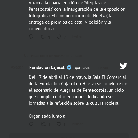
Arranca la cuarta edición de 'Alegrías de
Pentecostés' con la inauguración de la exposición
fotográfica 'El camino rociero de Huelva', la
entrega de premios de esta IV edición y la
convocatoria
Twitter
1
2
Hdad Rocío de Huelva Retuiteado
Avatar
Fundación Cajasol
@cajasol
·
19 Abr
Del 17 de abril al 13 de mayo, la Sala El Comercial
de la Fundación Cajasol en Huelva se convierte en
el escenario de 'Alegrías de Pentecostés', un ciclo
que cumple cuatro ediciones dedicando sus
jornadas a la reflexión sobre la cultura rociera.
Organizada junto a
Twitter
1
1
Leer más...