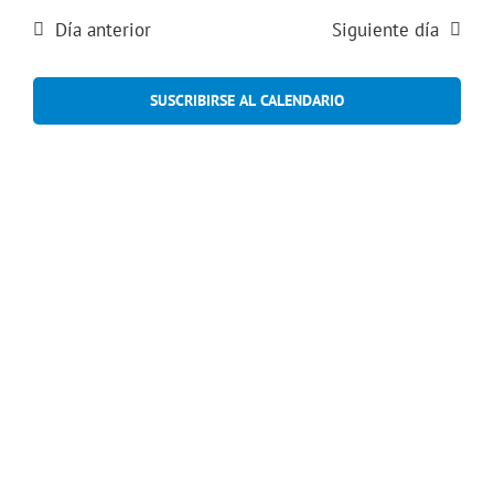
de
vistas
mayo
fecha.
de
Día anterior
Siguiente día
búsqued
Event
,
y
SUSCRIBIRSE AL CALENDARIO
vistas
2026
de
Eventos