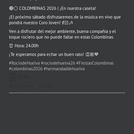
🔵⚪️ COLOMBINAS 2026 | ¡En nuestra caseta!
¡El próximo sábado disfrutaremos de la música en vivo que
pondrá nuestro Coro Joven! 💃🏻🎶
Ven a disfrutar del mejor ambiente, buena compañía y el
toque rociero que no puede faltar en estas Colombinas.
⏰ Hora: 24.00h
¡Te esperamos para echar un buen rato! 👏🏼💙
#RociodeHuelva
#rociodehuelva26
#FiestasColombinas
#colombinas2026
#hermandaddehuelva
Photo
Ver en Facebook
·
Compartir