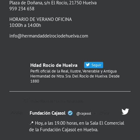
Plaza de Doñana, s/n El Rocío, 21750 Huelva
959 234 658
HORARIO DE VERANO OFICINA
10:00h a 14:00h
info@hermandaddelrociodehuelva.com
Hdad Rocío de Huelva
Seguir
Perfil oficial de la Real, Ilustre, Venerable y Antigua
Hermandad de Ntra. Sra. Del Rocío de Huelva. Desde
1880
Hdad Rocío de Huelva Retuiteado
Avatar
Fundación Cajasol
@cajasol
·
17 Abr
📍 Hoy, a las 19.00 horas, en la Sala El Comercial
de la Fundación Cajasol en Huelva.