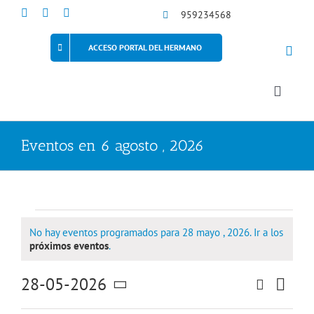
Saltar
959234568
al
contenido
ACCESO PORTAL DEL HERMANO
Toggle
Naviga
Eventos en 6 agosto , 2026
Eventos
No hay eventos programados para 28 mayo , 2026. Ir a los
Aviso
próximos eventos
.
en
28-05-2026
Naveg
Buscar
28
Día
Navegaci
de
Selecciona
la