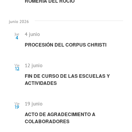
ROMERÍA DEL ROCÍO
vistas
de
Eventos
junio 2026
4 junio
Jue
4
PROCESIÓN DEL CORPUS CHRISTI
12 junio
Vie
12
FIN DE CURSO DE LAS ESCUELAS Y
ACTIVIDADES
19 junio
Vie
19
ACTO DE AGRADECIMIENTO A
COLABORADORES