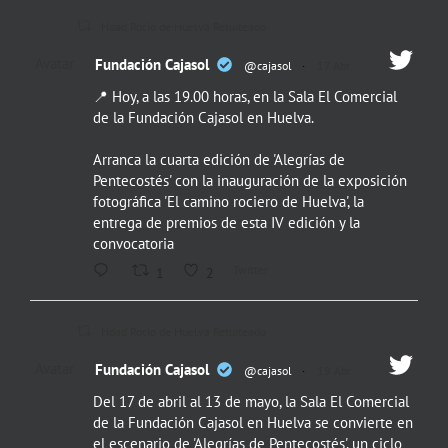
Hdad Rocío de Huelva Retuiteado
Avatar
Fundación Cajasol
@cajasol
·
17 Abr
📍 Hoy, a las 19.00 horas, en la Sala El Comercial
de la Fundación Cajasol en Huelva.
Arranca la cuarta edición de 'Alegrías de
Pentecostés' con la inauguración de la exposición
fotográfica 'El camino rociero de Huelva', la
entrega de premios de esta IV edición y la
convocatoria
Twitter
1
2
Hdad Rocío de Huelva Retuiteado
Avatar
Fundación Cajasol
@cajasol
·
19 Abr
Del 17 de abril al 13 de mayo, la Sala El Comercial
de la Fundación Cajasol en Huelva se convierte en
el escenario de 'Alegrías de Pentecostés', un ciclo