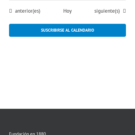
Eventos
Eventos
anterior(es)
Hoy
siguiente(s)
SUSCRIBIRSE AL CALENDARIO
Fundación en 1880