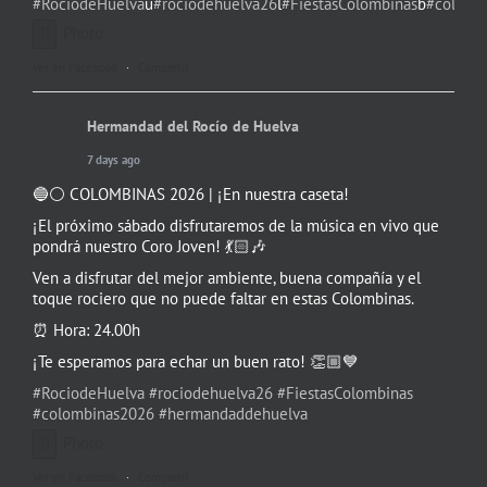
#RociodeHuelva
u
#rociodehuelva26
l
#FiestasColombinas
b
#colomb
Photo
Ver en Facebook
·
Compartir
Hermandad del Rocío de Huelva
7 days ago
🔵⚪️ COLOMBINAS 2026 | ¡En nuestra caseta!
¡El próximo sábado disfrutaremos de la música en vivo que
pondrá nuestro Coro Joven! 💃🏻🎶
Ven a disfrutar del mejor ambiente, buena compañía y el
toque rociero que no puede faltar en estas Colombinas.
⏰ Hora: 24.00h
¡Te esperamos para echar un buen rato! 👏🏼💙
#RociodeHuelva
#rociodehuelva26
#FiestasColombinas
#colombinas2026
#hermandaddehuelva
Photo
Ver en Facebook
·
Compartir