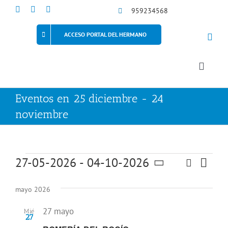
Saltar
959234568
al
contenido
ACCESO PORTAL DEL HERMANO
Toggle
Naviga
Eventos en 25 diciembre - 24
noviembre
Eventos
27-05-2026
 - 
04-10-2026
Buscar
Nave
Lista
Navegaci
Selecciona
de
la
de
mayo 2026
fecha.
vista
búsqued
de
27 mayo
Mié
y
27
Even