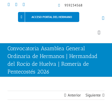
Saltar
959234568
al
contenido
ACCESO PORTAL DEL HERMANO
Toggle
Naviga
Convocatoria Asamblea General
Ordinaria de Hermanos | Hermandad
del Rocío de Huelva | Romería de
Pentecostés 2026
Anterior
Siguiente