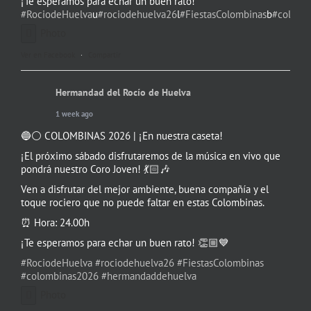
¡Te esperamos para echar un buen rato!
#RociodeHuelva
u
#rociodehuelva26
l
#FiestasColombinas
b
#colomb
Photo
Ver en Facebook
·
Compartir
Hermandad del Rocío de Huelva
1 week ago
🔵⚪️ COLOMBINAS 2026 | ¡En nuestra caseta!
¡El próximo sábado disfrutaremos de la música en vivo que
pondrá nuestro Coro Joven! 💃🏻🎶
Ven a disfrutar del mejor ambiente, buena compañía y el
toque rociero que no puede faltar en estas Colombinas.
⏰ Hora: 24.00h
¡Te esperamos para echar un buen rato! 👏🏼💙
#RociodeHuelva
#rociodehuelva26
#FiestasColombinas
#colombinas2026
#hermandaddehuelva
Photo