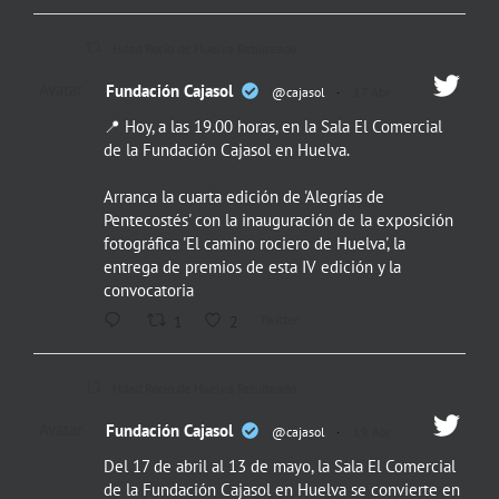
Hdad Rocío de Huelva Retuiteado
Avatar
Fundación Cajasol
@cajasol
·
17 Abr
📍 Hoy, a las 19.00 horas, en la Sala El Comercial
de la Fundación Cajasol en Huelva.
Arranca la cuarta edición de 'Alegrías de
Pentecostés' con la inauguración de la exposición
fotográfica 'El camino rociero de Huelva', la
entrega de premios de esta IV edición y la
convocatoria
Twitter
1
2
Hdad Rocío de Huelva Retuiteado
Avatar
Fundación Cajasol
@cajasol
·
19 Abr
Del 17 de abril al 13 de mayo, la Sala El Comercial
de la Fundación Cajasol en Huelva se convierte en