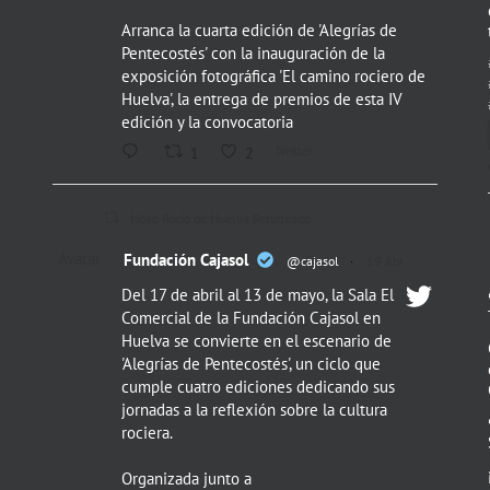
Arranca la cuarta edición de 'Alegrías de
Pentecostés' con la inauguración de la
exposición fotográfica 'El camino rociero de
Huelva', la entrega de premios de esta IV
edición y la convocatoria
Twitter
1
2
Hdad Rocío de Huelva Retuiteado
Avatar
Fundación Cajasol
@cajasol
·
19 Abr
Del 17 de abril al 13 de mayo, la Sala El
Comercial de la Fundación Cajasol en
Huelva se convierte en el escenario de
'Alegrías de Pentecostés', un ciclo que
cumple cuatro ediciones dedicando sus
jornadas a la reflexión sobre la cultura
rociera.
Organizada junto a