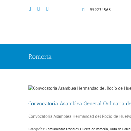
Saltar
al
959234568
contenido
Romería
Convocatoria Asamblea General Ordinaria d
Convocatoria Asamblea Hermandad del Rocío de Huelva 20
Categorías:
Comunicados Oficiales
,
Huelva de Romería
,
Junta de Gobie