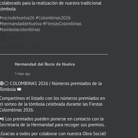
colaborado para la realización de nuestra tradicional
tómbola.
#rociodehuelva26
#Colombinas2026
#hermandaddehuelva
#FiestasColombinas
#tombolacolombinas
Photo
Ver en Facebook
·
Compartir
Hermandad del Rocío de Huelva
3 days ago
🔵⚪️ COLOMBINAS 2026 | Números premiados de la
Tómbola 🎟️
Compartimos el listado con los números premiados en
el sorteo de la tómbola celebrada durante las Fiestas
Colombinas 2026.
📲 Los premiados pueden ponerse en contacto con la
Secretaría de la Hermandad para recoger sus premios.
¡Gracias a todos por colaborar con nuestra Obra Social!