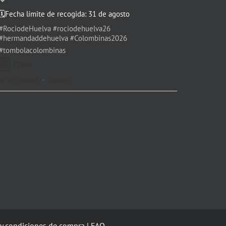
🗓️Fecha límite de recogida: 31 de agosto
#RociodeHuelva
#rociodehuelva26
#hermandaddehuelva
#Colombinas2026
#tombolacolombinas
Photo
Ver en Facebook
·
Compartir
y condiciones de compra
|
FAQ