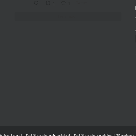
Twitter
1
1
Leer más...
Aviso Legal
|
Política de privacidad
|
Política de cookies
|
Términos 