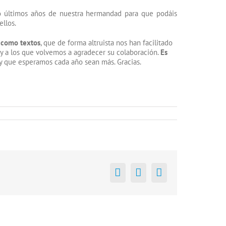
co últimos años de nuestra hermandad para que podáis
llos.
s como textos
, que de forma altruista nos han facilitado
s y a los que volvemos a agradecer su colaboración.
Es
y que esperamos cada año sean más. Gracias.
Facebook
X
Correo
electrónico