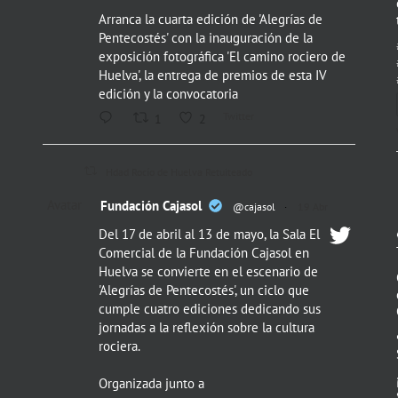
Arranca la cuarta edición de 'Alegrías de
Pentecostés' con la inauguración de la
exposición fotográfica 'El camino rociero de
Huelva', la entrega de premios de esta IV
edición y la convocatoria
Twitter
1
2
Hdad Rocío de Huelva Retuiteado
Avatar
Fundación Cajasol
@cajasol
·
19 Abr
Del 17 de abril al 13 de mayo, la Sala El
Comercial de la Fundación Cajasol en
Huelva se convierte en el escenario de
'Alegrías de Pentecostés', un ciclo que
cumple cuatro ediciones dedicando sus
jornadas a la reflexión sobre la cultura
rociera.
Organizada junto a