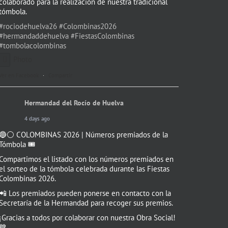
colaborado para la realización de nuestra tradicional
tómbola.
#rociodehuelva26
#Colombinas2026
#hermandaddehuelva
#FiestasColombinas
#tombolacolombinas
Photo
Ver en Facebook
·
Compartir
Hermandad del Rocío de Huelva
4 days ago
🔵⚪️ COLOMBINAS 2026 | Números premiados de la
Tómbola 🎟️
Compartimos el listado con los números premiados en
el sorteo de la tómbola celebrada durante las Fiestas
Colombinas 2026.
📲 Los premiados pueden ponerse en contacto con la
Secretaría de la Hermandad para recoger sus premios.
¡Gracias a todos por colaborar con nuestra Obra Social!
💙