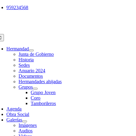
Saltar
959234568
al
contenido
oggle
avigation
Hermandad
Junta de Gobierno
Historia
Sedes
Anuario 2024
Documentos
Hermandades ahijadas
Grupos
Grupo Joven
Coro
Tamborileros
Agenda
Obra Social
Galerías
Imágenes
Audios