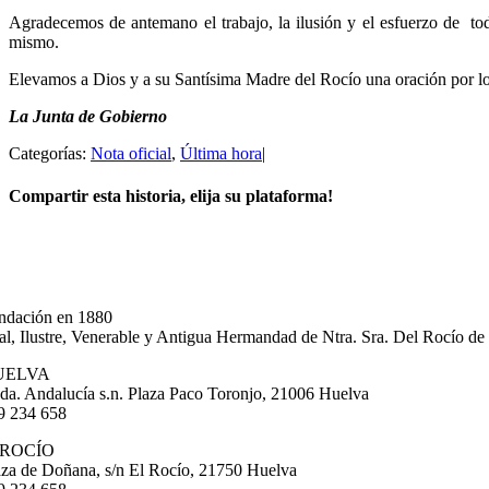
Agradecemos de antemano el trabajo, la ilusión y el esfuerzo de
to
mismo.
Elevamos a Dios y a su Santísima Madre del Rocío una oración por lo
La Junta de Gobierno
Categorías:
Nota oficial
,
Última hora
|
Compartir esta historia, elija su plataforma!
Facebook
X
Correo
electrónico
ndación en 1880
al, Ilustre, Venerable y Antigua Hermandad de Ntra. Sra. Del Rocío de
UELVA
da. Andalucía s.n. Plaza Paco Toronjo, 21006 Huelva
9 234 658
 ROCÍO
aza de Doñana, s/n El Rocío, 21750 Huelva