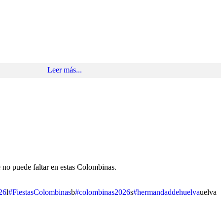
ción Cajasol en Huelva se convierte en el escenario de 'Alegrías de Pen
ociera.
Leer más...
 no puede faltar en estas Colombinas.
26
l
#FiestasColombinas
b
#colombinas2026
s
#hermandaddehuelva
uelva