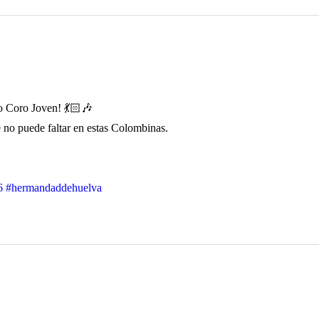
o Coro Joven! 💃🏻🎶
 no puede faltar en estas Colombinas.
6
#hermandaddehuelva