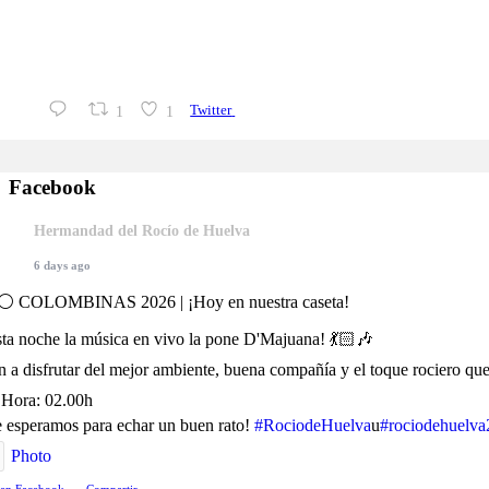
Del 17 de abril al 13 de mayo, la Sala El Comercial de la Funda
ediciones dedicando sus jornadas a la reflexión sobre la cultura r
Organizada junto a
1
1
Twitter
Facebook
Hermandad del Rocío de Huelva
6 days ago
⚪️ COLOMBINAS 2026 | ¡Hoy en nuestra caseta!
sta noche la música en vivo la pone D'Majuana! 💃🏻🎶
n a disfrutar del mejor ambiente, buena compañía y el toque rociero que
Hora: 02.00h
e esperamos para echar un buen rato!
#RociodeHuelva
u
#rociodehuelva
Photo