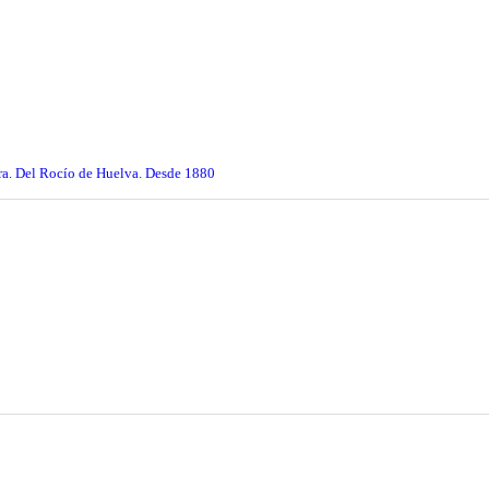
 Sra. Del Rocío de Huelva. Desde 1880
ción Cajasol en Huelva.
auguración de la exposición fotográfica 'El camino rociero de Huelva', l