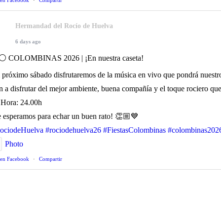
 en Facebook
·
Compartir
Hermandad del Rocío de Huelva
6 days ago
⚪️ COLOMBINAS 2026 | ¡En nuestra caseta!
l próximo sábado disfrutaremos de la música en vivo que pondrá nuestr
n a disfrutar del mejor ambiente, buena compañía y el toque rociero que
Hora: 24.00h
e esperamos para echar un buen rato! 👏🏼💙
ociodeHuelva
#rociodehuelva26
#FiestasColombinas
#colombinas202
Photo
 en Facebook
·
Compartir