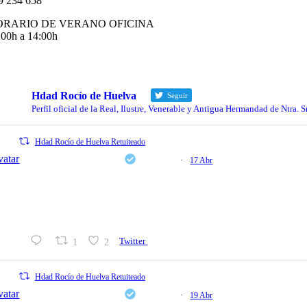
9 234 658
ORARIO DE VERANO OFICINA
:00h a 14:00h
fo@hermandaddelrociodehuelva.com
Hdad Rocío de Huelva
Seguir
Perfil oficial de la Real, Ilustre, Venerable y Antigua Hermandad de Ntra.
Hdad Rocío de Huelva Retuiteado
vatar
Fundación Cajasol
@cajasol
·
17 Abr
📍 Hoy, a las 19.00 horas, en la Sala El Comercial de la Funda
Arranca la cuarta edición de 'Alegrías de Pentecostés' con la in
convocatoria
1
2
Twitter
Hdad Rocío de Huelva Retuiteado
vatar
Fundación Cajasol
@cajasol
·
19 Abr